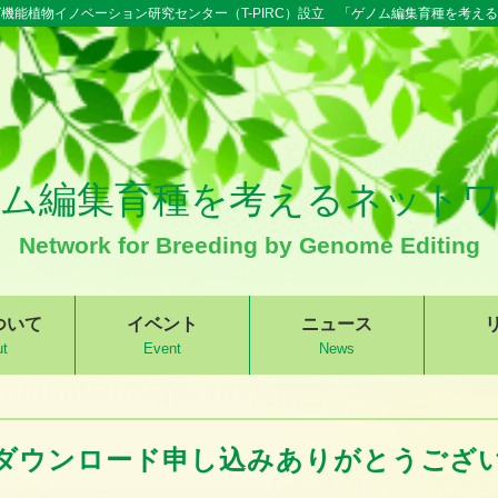
機能植物イノベーション研究センター（T-PIRC）設立 「ゲノム編集育種を考え
ム編集育種を考えるネット
Network for Breeding by Genome Editing
ついて
イベント
ニュース
t
Event
News
ダウンロード申し込み
ありがとうござ