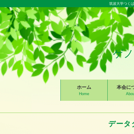
筑波大学つくば
ゲノ
S
ホーム
本会に
k
Home
Abou
i
p
t
データ
o
c