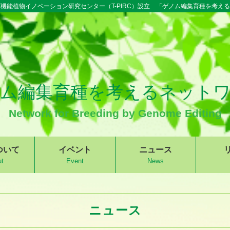
機能植物イノベーション研究センター（T-PIRC）設立 「ゲノム編集育種を考え
ム編集育種を考えるネット
Network for Breeding by Genome Editing
ついて
イベント
ニュース
t
Event
News
ニュース