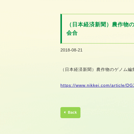
o
n
t
（日本経済新聞）農作物
e
n
会合
t
2018-08-21
（日本経済新聞）農作物のゲノム編
https://www.nikkei.com/articl
Back