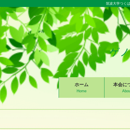
筑波大学つくば
ゲノ
S
ホーム
本会に
k
Home
Abou
i
p
t
o
c