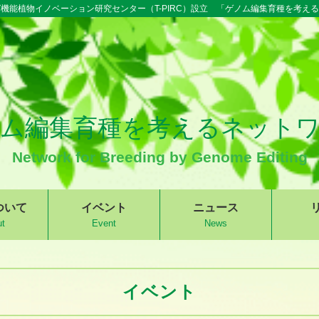
機能植物イノベーション研究センター（T-PIRC）設立 「ゲノム編集育種を考え
ム編集育種を考えるネット
Network for Breeding by Genome Editing
ついて
イベント
ニュース
t
Event
News
イベント