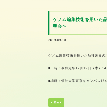
o
n
t
ゲノム編集技術を用いた品
e
n
明会〜
t
2019-09-10
ゲノム編集技術を用いた品種改良の
■日時：令和元年12月12日（木）14：
■場所：筑波大学東京キャンパス13
Back