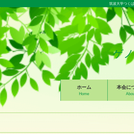
筑波大学つくば
ゲノ
S
ホーム
本会に
k
Home
Abou
i
p
t
o
c